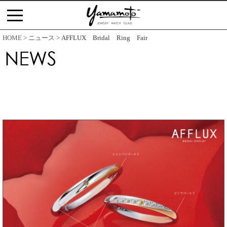
コ
ン
テ
HOME
ニュース
AFFLUX Bridal Ring Fair
ン
ツ
へ
ス
キ
ッ
プ