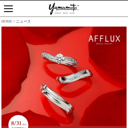
コ
ン
テ
HOME
ニュース
ン
ツ
へ
ス
キ
ッ
プ