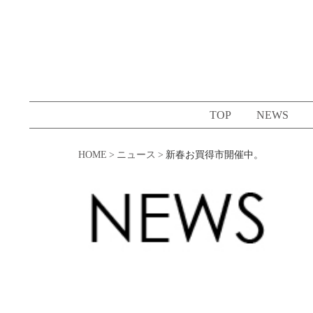
コ
ン
テ
ン
ツ
へ
TOP
NEWS
ス
キ
HOME
ニュース
新春お買得市開催中。
ッ
プ