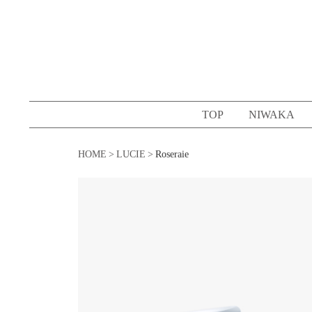
コ
ン
テ
ン
ツ
へ
TOP
NIWAKA
ス
キ
HOME
LUCIE
Roseraie
ッ
プ