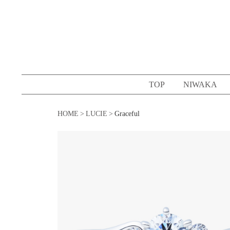
コ
ン
テ
ン
ツ
へ
TOP
NIWAKA
ス
キ
HOME
LUCIE
Graceful
ッ
プ