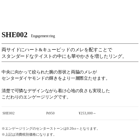
SHE002
Engagement ring
両サイドにハート&キューピッドのメレを配すことで
スタンダードなテイストの中にも華やかさを増したリング。
中央に向かって絞られた腕の形状と両脇のメレが
センターダイヤモンドの輝きをより一層際立たせます。
清楚で可憐なデザインながら着け心地の良さも実現した
こだわりのエンゲージリングです。
SHE002
Pt950
¥253,000～
※エンゲージリングのセンターストーンは0.20ct～となります。
※上記は消費税別価格になります。