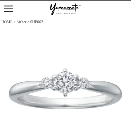
コ
ン
テ
HOME
Aither
SHE002
ン
ツ
へ
ス
キ
ッ
プ