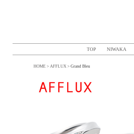
コ
ン
テ
ン
ツ
へ
TOP
NIWAKA
ス
キ
HOME
AFFLUX
Grand Bleu
ッ
プ